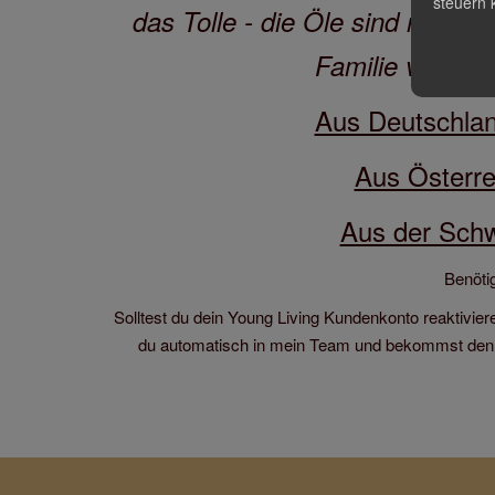
steuern 
das Tolle - die Öle sind nicht n
Familie verwen
Aus Deutschla
Aus Österre
Aus der Schw
Benöti
Solltest du dein Young Living Kundenkonto reaktivi
du automatisch in mein Team und bekommst den g