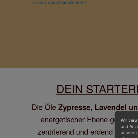
<<Zum Shop hier klicken>>
DEIN STARTER
Die Öle
Zypresse, Lavendel un
energetischer Ebene gesehen b
Wir verw
und Anze
zentrierend und erdend und si
unseren 