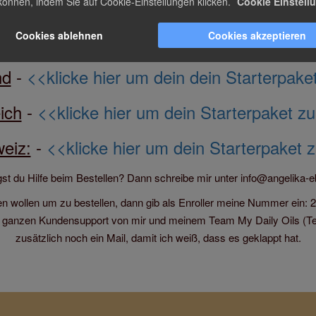
können, indem Sie auf Cookie-Einstellungen klicken.
Cookie Einstell
ur für dein Tier, sondern auch du kannst di
Cookies ablehnen
Cookies akzeptieren
den - WIE? Das erfährst du bei uns in uns
nd
-
<<klicke hier um dein dein Starterpake
ich
-
<<klicke hier um dein Starterpaket zu
eiz:
-
<<klicke hier um dein Starterpaket 
gst du Hilfe beim Bestellen? Dann schreibe mir unter info@angelika-eb
eren wollen um zu bestellen, dann gib als Enroller meine Nummer ein
anzen Kundensupport von mir und meinem Team My Daily Oils (Teil
zusätzlich noch ein Mail, damit ich weiß, dass es geklappt hat.