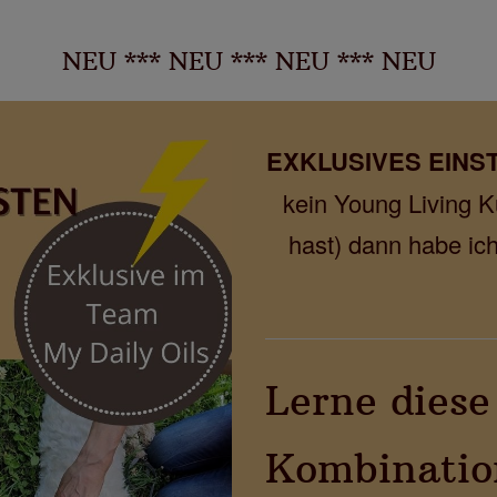
NEU *** NEU *** NEU *** NEU
EXKLUSIVES EINS
kein Young Living K
hast) dann habe ich
Lerne diese
Kombinatio