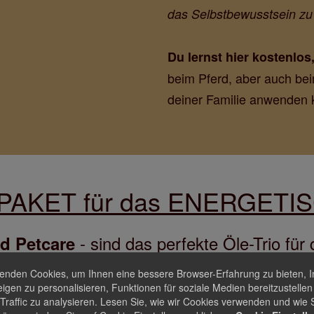
das Selbstbewusstsein zu 
Du lernst hier kostenlos
beim Pferd, aber auch bei
deiner Familie anwenden 
PAKET für das ENERGETI
- sind das perfekte Öle-Trio für
d Petcare
ringen diese Öle alles in den Fluss, brin
enden Cookies, um Ihnen eine bessere Browser-Erfahrung zu bieten, I
igen zu personalisieren, Funktionen für soziale Medien bereitzustelle
nd zusätzlich zu dem energetischen Bürst
Traffic zu analysieren. Lesen Sie, wie wir Cookies verwenden und wie S