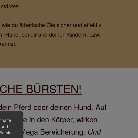
stärken.
wie du ätherische Öle sicher und effektiv
,
m Hund, bei dir und deinen Kindern, bzw.
kannst.
SCHE BÜRSTEN!
 dein Pferd oder deinen Hund. Auf
gen Ruhe in den Körper, wirken
nhalte
n und
en eine Mega Bereicherung.
Und
ie sie