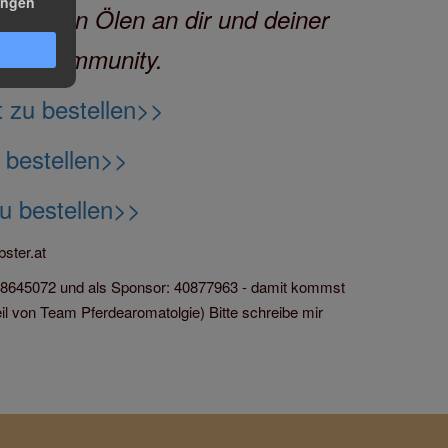
ungen
ese tollen Ölen an dir und deiner
erer Community.
t zu bestellen>>
 bestellen>>
zu bestellen>>
ster.at
: 28645072 und als Sponsor: 40877963 - damit kommst
 von Team Pferdearomatolgie) Bitte schreibe mir